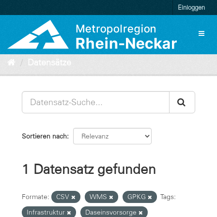
Überspringen
Einloggen
zum
Inhalt
Toggl
naviga
Datensätze
Sortieren nach
1 Datensatz gefunden
Formate:
CSV
WMS
GPKG
Tags:
Infrastruktur
Daseinsvorsorge