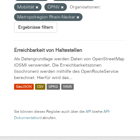
Mobilität
ÖPNV
Organisationen:
Metropolregion Rhein-Neckar
Ergebnisse filtern
Erreichbarkeit von Haltestellen
Als Datengrundlage werden Daten von OpenStreetMap
(OSM) verwendet. Die Erreichbarkeitszonen
(Isochronen) werden mithilfe des OpenRouteService
berechnet. Hierfür wird das...
GeoJSON
CSV
GPKG
WMS
Sie können dieses Register auch über die
API
(siehe
API-
Dokumentation
) abrufen.