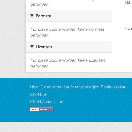
Bit
gefunden.
Formate
Für diese Suche wurden keine Formate
Sie 
gefunden.
Lizenzen
Für diese Suche wurden keine Lizenzen
gefunden.
Über Datenportal der Metropolregion Rhein-Neckar
CKAN-API
CKAN Association