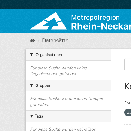
Überspringen
zum
Inhalt
Datensätze
Organisationen
Für diese Suche wurden keine
Organisationen gefunden.
K
Gruppen
Für diese Suche wurden keine Gruppen
For
gefunden.
Z
Tags
Für diese Suche wurden keine Tags