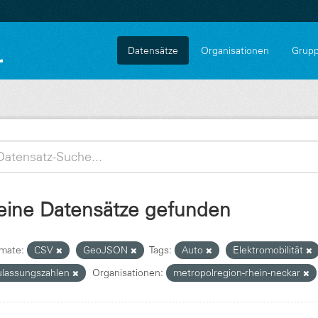
Datensätze
Organisationen
Grup
eine Datensätze gefunden
mate:
CSV
GeoJSON
Tags:
Auto
Elektromobilität
ulassungszahlen
Organisationen:
metropolregion-rhein-neckar