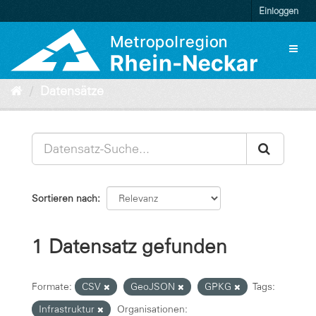
Überspringen
Einloggen
zum
Inhalt
Toggl
naviga
Datensätze
Sortieren nach
1 Datensatz gefunden
Formate:
CSV
GeoJSON
GPKG
Tags:
Infrastruktur
Organisationen: