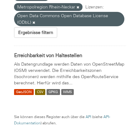
Metropolregion Rhein-Neckar
Lizenzen:
Open Data Commons Open Database License
(ODbL)
Ergebnisse filtern
Erreichbarkeit von Haltestellen
Als Datengrundlage werden Daten von OpenStreetMap
(OSM) verwendet. Die Erreichbarkeitszonen
(Isochronen) werden mithilfe des OpenRouteService
berechnet. Hierfür wird das...
GeoJSON
CSV
GPKG
WMS
Sie können dieses Register auch über die
API
(siehe
API-
Dokumentation
) abrufen.