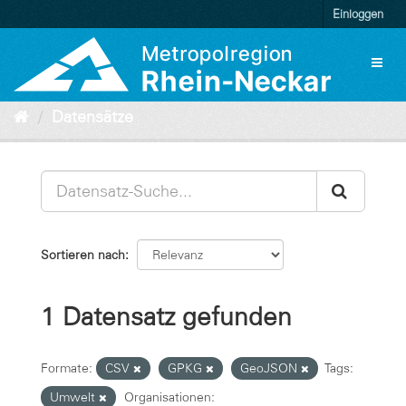
Überspringen
Einloggen
zum
Inhalt
Toggl
naviga
Datensätze
Sortieren nach
1 Datensatz gefunden
Formate:
CSV
GPKG
GeoJSON
Tags:
Umwelt
Organisationen: