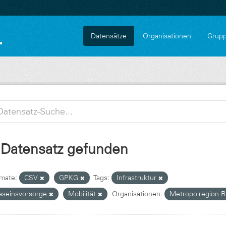
Datensätze
Organisationen
Grup
 Datensatz gefunden
mate:
CSV
GPKG
Tags:
Infrastruktur
aseinsvorsorge
Mobilität
Organisationen:
Metropolregion 