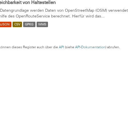
eichbarkeit von Haltestellen
 Datengrundlage werden Daten von OpenStreetMap (OSM) verwendet. 
hilfe des OpenRouteService berechnet. Hierfür wird das...
oJSON
CSV
GPKG
WMS
können dieses Register auch über die
API
(siehe
API-Dokumentation
) abrufen.