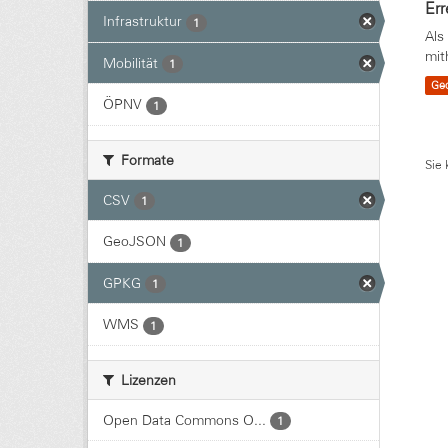
Err
Infrastruktur
1
Als
mit
Mobilität
1
Ge
ÖPNV
1
Formate
Sie 
CSV
1
GeoJSON
1
GPKG
1
WMS
1
Lizenzen
Open Data Commons O...
1