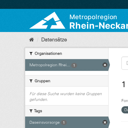
Überspringen
zum
Inhalt
Datensätze
Organisationen
Metropolregion Rhei...
1
Gruppen
1
Für diese Suche wurden keine Gruppen
gefunden.
For
D
Tags
Daseinsvorsorge
1