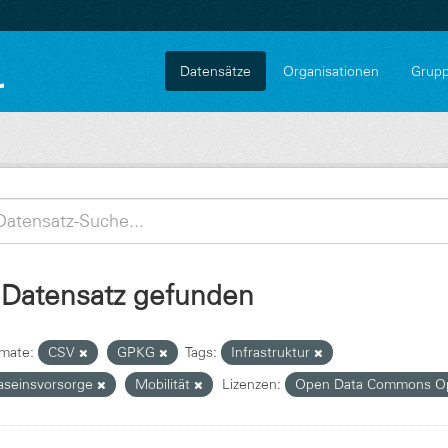
Datensätze
Organisationen
Grup
 Datensatz gefunden
mate:
CSV
GPKG
Tags:
Infrastruktur
aseinsvorsorge
Mobilität
Lizenzen:
Open Data Commons Op