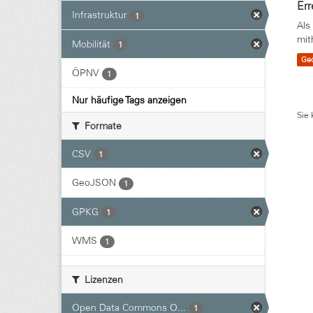
Err
Infrastruktur
1
Als
mit
Mobilität
1
Ge
ÖPNV
1
Nur häufige Tags anzeigen
Sie 
Formate
CSV
1
GeoJSON
1
GPKG
1
WMS
1
Lizenzen
Open Data Commons O...
1