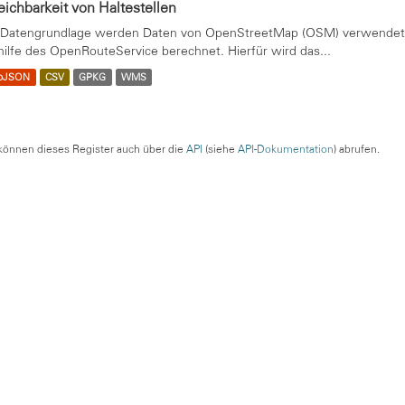
eichbarkeit von Haltestellen
 Datengrundlage werden Daten von OpenStreetMap (OSM) verwendet. 
hilfe des OpenRouteService berechnet. Hierfür wird das...
oJSON
CSV
GPKG
WMS
können dieses Register auch über die
API
(siehe
API-Dokumentation
) abrufen.