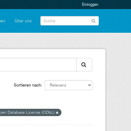
Einloggen
pen
Über uns
Sortieren nach
en Database License (ODbL)