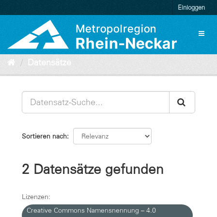
Überspringen
Einloggen
zum
Inhalt
Toggl
naviga
Datensätze
Sortieren nach
2 Datensätze gefunden
Lizenzen:
Creative Commons Namensnennung – 4.0