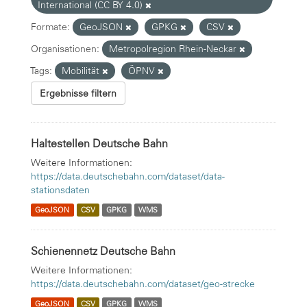
International (CC BY 4.0)
Formate:
GeoJSON
GPKG
CSV
Organisationen:
Metropolregion Rhein-Neckar
Tags:
Mobilität
ÖPNV
Ergebnisse filtern
Haltestellen Deutsche Bahn
Weitere Informationen:
https://data.deutschebahn.com/dataset/data-
stationsdaten
GeoJSON
CSV
GPKG
WMS
Schienennetz Deutsche Bahn
Weitere Informationen:
https://data.deutschebahn.com/dataset/geo-strecke
GeoJSON
CSV
GPKG
WMS