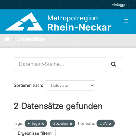
Überspringen
Einloggen
zum
Inhalt
Toggl
naviga
Datensätze
Sortieren nach
2 Datensätze gefunden
Tags:
Pflege
Soziales
Formate:
CSV
Ergebnisse filtern