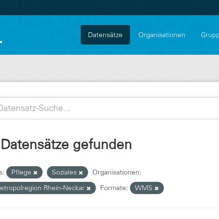
Datensätze
Organisationen
Grup
 Datensätze gefunden
s:
Pflege
Soziales
Organisationen:
etropolregion Rhein-Neckar
Formate:
WMS