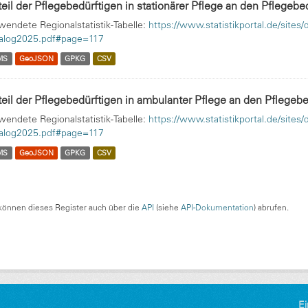
eil der Pflegebedürftigen in stationärer Pflege an den Pflegebedü
wendete Regionalstatistik-Tabelle:
https://www.statistikportal.de/site
alog2025.pdf#page=117
MS
GeoJSON
GPKG
CSV
eil der Pflegebedürftigen in ambulanter Pflege an den Pflegebed
wendete Regionalstatistik-Tabelle:
https://www.statistikportal.de/site
alog2025.pdf#page=117
MS
GeoJSON
GPKG
CSV
können dieses Register auch über die
API
(siehe
API-Dokumentation
) abrufen.
Ei