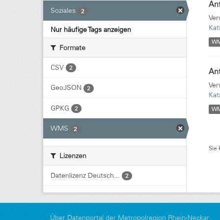
Ant
Soziales
2
Ver
Kat
Nur häufige Tags anzeigen
W
Formate
CSV
2
Ant
Ver
GeoJSON
2
Kat
GPKG
2
W
WMS
2
Sie 
Lizenzen
Datenlizenz Deutsch...
2
Über Datenportal der Metropolregion Rhein-Neckar