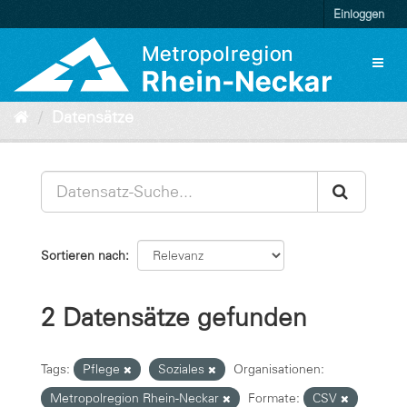
Überspringen
Einloggen
zum
Inhalt
Toggl
naviga
Datensätze
Sortieren nach
2 Datensätze gefunden
Tags:
Pflege
Soziales
Organisationen:
Metropolregion Rhein-Neckar
Formate:
CSV