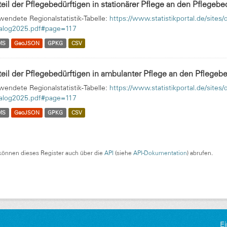
eil der Pflegebedürftigen in stationärer Pflege an den Pflegebedü
wendete Regionalstatistik-Tabelle:
https://www.statistikportal.de/site
alog2025.pdf#page=117
MS
GeoJSON
GPKG
CSV
eil der Pflegebedürftigen in ambulanter Pflege an den Pflegebed
wendete Regionalstatistik-Tabelle:
https://www.statistikportal.de/site
alog2025.pdf#page=117
MS
GeoJSON
GPKG
CSV
können dieses Register auch über die
API
(siehe
API-Dokumentation
) abrufen.
Ei