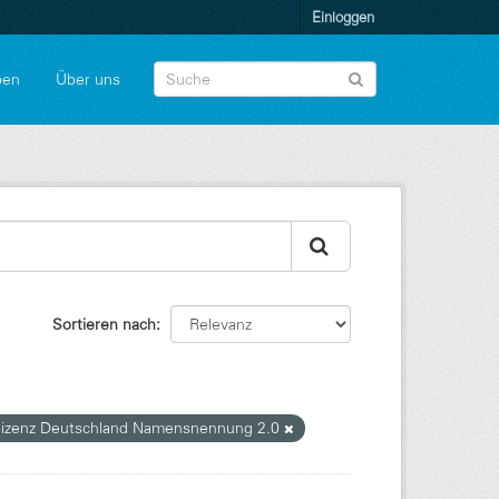
Einloggen
pen
Über uns
Sortieren nach
lizenz Deutschland Namensnennung 2.0