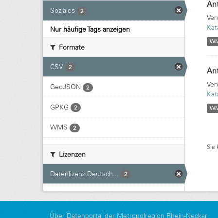
Ant
Soziales
2
Ver
Kat
Nur häufige Tags anzeigen
W
Formate
CSV
2
Ant
Ver
GeoJSON
2
Kat
GPKG
2
W
WMS
2
Sie 
Lizenzen
Datenlizenz Deutsch...
2
Über Datenportal der Metropolregion Rhein-Neckar