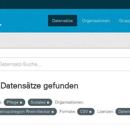
Datensätze
Organisationen
Grup
 Datensätze gefunden
s:
Pflege
Soziales
Organisationen:
etropolregion Rhein-Neckar
Formate:
CSV
Lizenzen:
Daten