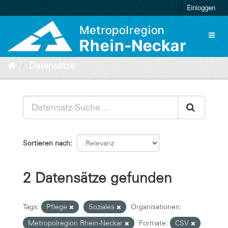
Überspringen
Einloggen
zum
Inhalt
Toggl
naviga
Datensätze
Sortieren nach
2 Datensätze gefunden
Tags:
Pflege
Soziales
Organisationen:
Metropolregion Rhein-Neckar
Formate:
CSV