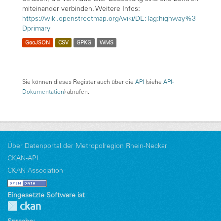
miteinander verbinden. Weitere Infos:
https://wiki.openstreetmap.org/wiki/DE:Tag:highway%3
Dprimary
GeoJSON
CSV
GPKG
WMS
Sie können dieses Register auch über die
API
(siehe
API-
Dokumentation
) abrufen.
Über Datenportal der Metropolregion Rhein-Neckar
CKAN-API
CKAN Association
Eingesetzte Software ist