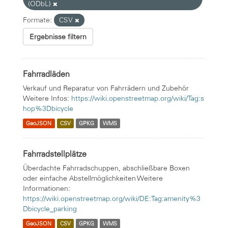
(ODbL)
Formate:
CSV
Ergebnisse filtern
Fahrradläden
Verkauf und Reparatur von Fahrrädern und Zubehör
Weitere Infos:
https://wiki.openstreetmap.org/wiki/Tag:s
hop%3Dbicycle
GeoJSON
CSV
GPKG
WMS
Fahrradstellplätze
Überdachte Fahrradschuppen, abschließbare Boxen
oder einfache Abstellmöglichkeiten Weitere
Informationen:
https://wiki.openstreetmap.org/wiki/DE:Tag:amenity%3
Dbicycle_parking
GeoJSON
CSV
GPKG
WMS