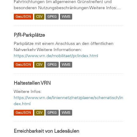
Fahrtrichtungen (im allgemeinen Grünstreifen) und
besonderen Nutzungsbeschränkungen Weitere Infos:...
GeoJSON
CSV
GPKG
WMS
P/R-Parkplätze
Parkplätze mit einem Anschluss an den öffentlichen
Nahverkehr Weitere Informationen:
https://www.vrn.de/mobilitaet/pr/index.html
GeoJSON
CSV
GPKG
WMS
Haltestellen VRN
Weitere Infos:
https://www.vrn.de/liniennetz/netzplaene/schematisch/in
dex.html
GeoJSON
CSV
GPKG
WMS
Erreichbarkeit von Ladesäulen