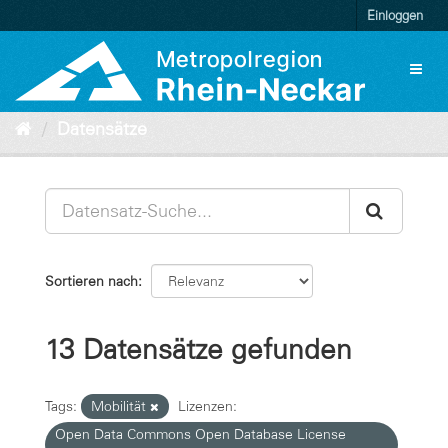
Überspringen
Einloggen
zum
Inhalt
Toggl
naviga
Datensätze
Sortieren nach
13 Datensätze gefunden
Tags:
Mobilität
Lizenzen:
Open Data Commons Open Database License