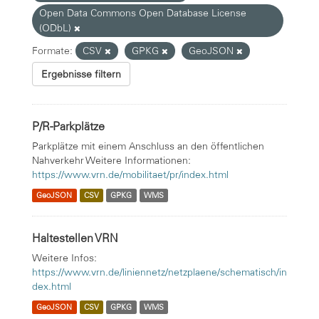
Open Data Commons Open Database License
(ODbL)
Formate:
CSV
GPKG
GeoJSON
Ergebnisse filtern
P/R-Parkplätze
Parkplätze mit einem Anschluss an den öffentlichen
Nahverkehr Weitere Informationen:
https://www.vrn.de/mobilitaet/pr/index.html
GeoJSON
CSV
GPKG
WMS
Haltestellen VRN
Weitere Infos:
https://www.vrn.de/liniennetz/netzplaene/schematisch/in
dex.html
GeoJSON
CSV
GPKG
WMS