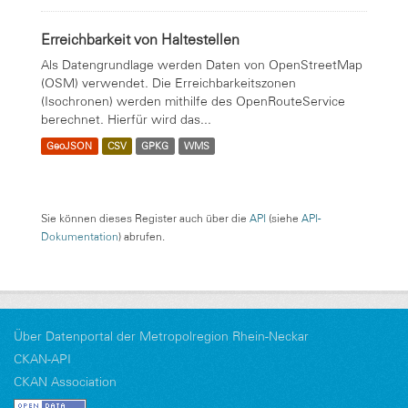
Erreichbarkeit von Haltestellen
Als Datengrundlage werden Daten von OpenStreetMap
(OSM) verwendet. Die Erreichbarkeitszonen
(Isochronen) werden mithilfe des OpenRouteService
berechnet. Hierfür wird das...
GeoJSON
CSV
GPKG
WMS
Sie können dieses Register auch über die
API
(siehe
API-
Dokumentation
) abrufen.
Über Datenportal der Metropolregion Rhein-Neckar
CKAN-API
CKAN Association