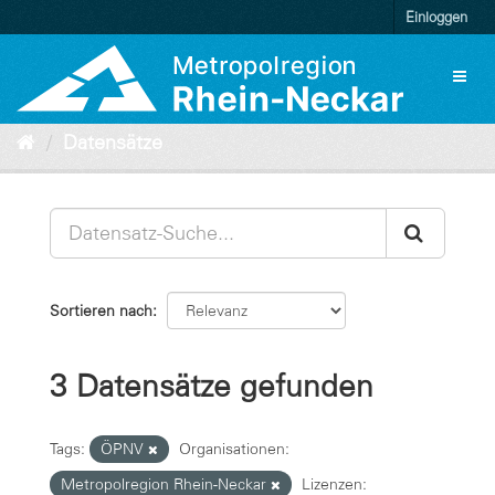
Überspringen
Einloggen
zum
Inhalt
Toggl
naviga
Datensätze
Sortieren nach
3 Datensätze gefunden
Tags:
ÖPNV
Organisationen:
Metropolregion Rhein-Neckar
Lizenzen: