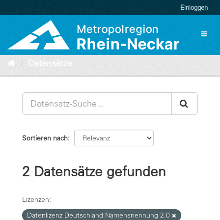
Überspringen
Einloggen
zum
Inhalt
Toggl
naviga
Datensätze
Sortieren nach
2 Datensätze gefunden
Lizenzen:
Datenlizenz Deutschland Namensnennung 2.0