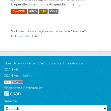
Einpendler:innen minus Auspendler:innen. Ein...
GeoJSON
GPKG
CSV
WMS
Sie können dieses Register auch über die
API
(siehe
API-
Dokumentation
) abrufen.
Über Datenportal der Metropolregion Rhein-Neckar
CKAN-API
CKAN Association
Eingesetzte Software ist
Sprache